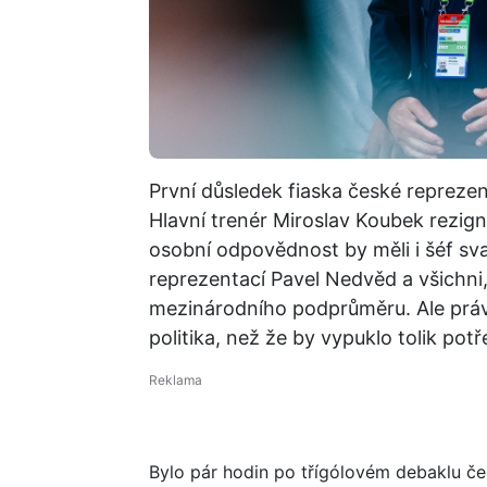
První důsledek fiaska české reprezen
Hlavní trenér Miroslav Koubek rezign
osobní odpovědnost by měli i šéf sv
reprezentací Pavel Nedvěd a všichni,
mezinárodního podprůměru. Ale právě
politika, než že by vypuklo tolik po
Bylo pár hodin po třígólovém debaklu če