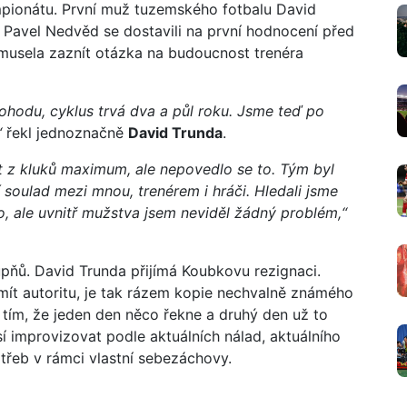
pionátu. První muž tuzemského fotbalu David
 Pavel Nedvěd se dostavili na první hodnocení před
musela zaznít otázka na budoucnost trenéra
ohodu, cyklus trvá dva a půl roku. Jsme teď po
“
řekl jednoznačně
David Trunda
.
at z kluků maximum, ale nepovedlo se to. Tým byl
 soulad mezi mnou, trenérem i hráči. Hledali jsme
lo, ale uvnitř mužstva jsem neviděl žádný problém,“
upňů. David Trunda přijímá Koubkovu rezignaci.
ít autoritu, je tak rázem kopie nechvalně známého
 tím, že jeden den něco řekne a druhý den už to
í improvizovat podle aktuálních nálad, aktuálního
třeb v rámci vlastní sebezáchovy.