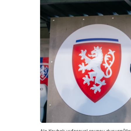
Ale Koubek vyfasoval rovnou dvouapůllet