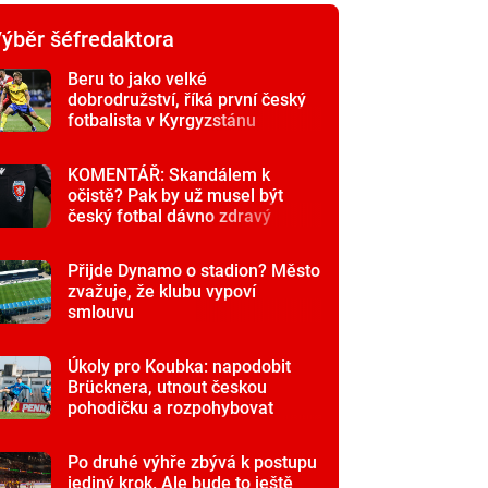
ýběr šéfredaktora
Beru to jako velké
dobrodružství, říká první český
fotbalista v Kyrgyzstánu
KOMENTÁŘ: Skandálem k
očistě? Pak by už musel být
český fotbal dávno zdravý
Přijde Dynamo o stadion? Město
zvažuje, že klubu vypoví
smlouvu
Úkoly pro Koubka: napodobit
Brücknera, utnout českou
pohodičku a rozpohybovat
Schicka
Po druhé výhře zbývá k postupu
jediný krok. Ale bude to ještě