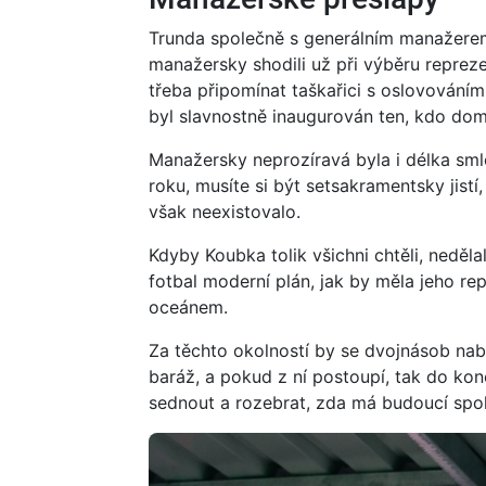
Trunda společně s generálním manažerem
manažersky shodili už při výběru reprez
třeba připomínat taškařici s oslovováním
byl slavnostně inaugurován ten, kdo dom
Manažersky neprozíravá byla i délka sml
roku, musíte si být setsakramentsky jistí
však neexistovalo.
Kdyby Koubka tolik všichni chtěli, neděl
fotbal moderní plán, jak by měla jeho rep
oceánem.
Za těchto okolností by se dvojnásob nab
baráž, a pokud z ní postoupí, tak do ko
sednout a rozebrat, zda má budoucí spolu