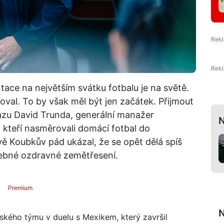
tace na největším svátku fotbalu je na světě.
oval. To by však měl být jen začátek. Přijmout
azu David Trunda, generální manažer
N
 kteří nasměrovali domácí fotbal do
 Koubkův pád ukázal, že se opět dělá spíš
třebné ozdravné zemětřesení.
Premium
N
ského týmu v duelu s Mexikem, který završil