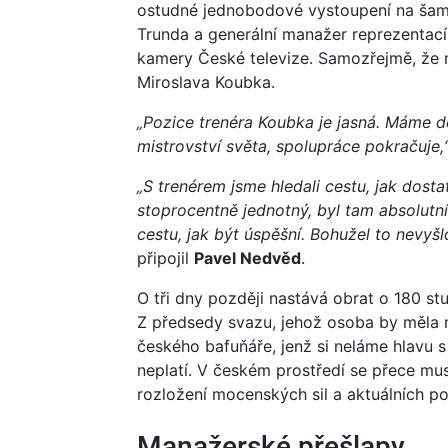
ostudné jednobodové vystoupení na šam
Trunda a generální manažer reprezentací
kamery České televize. Samozřejmě, že 
Miroslava Koubka.
„Pozice trenéra Koubka je jasná. Máme d
mistrovství světa, spolupráce pokračuje,
„S trenérem jsme hledali cestu, jak dost
stoprocentně jednotný, byl tam absolutní
cestu, jak být úspěšní. Bohužel to nevyš
připojil
Pavel Nedvěd
.
O tři dny později nastává obrat o 180 st
Z předsedy svazu, jehož osoba by měla m
českého bafuňáře, jenž si neláme hlavu s
neplatí. V českém prostředí se přece mus
rozložení mocenských sil a aktuálních po
Manažerské přešlapy