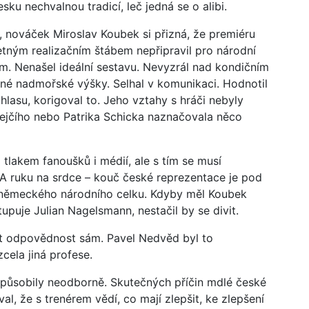
ku nechvalnou tradicí, leč jedná se o alibi.
, nováček Miroslav Koubek si přizná, že premiéru
tným realizačním štábem nepřipravil pro národní
. Nenašel ideální sestavu. Nevyzrál nad kondičním
é nadmořské výšky. Selhal v komunikaci. Hodnotil
hlasu, korigoval to. Jeho vztahy s hráči nebyly
Krejčího nebo Patrika Schicka naznačovala něco
 tlakem fanoušků i médií, ale s tím se musí
. A ruku na srdce – kouč české reprezentace je pod
 německého národního celku. Kdyby měl Koubek
upuje Julian Nagelsmann, nestačil by se divit.
 odpovědnost sám. Pavel Nedvěd byl to
zcela jiná profese.
 působily neodborně. Skutečných příčin mdlé české
al, že s trenérem vědí, co mají zlepšit, ke zlepšení