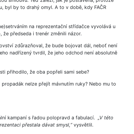
u, byl by to drahý omyl. A to v době, kdy FAČR
e)setrváním na reprezentační střídačce vyvolává u
, že předseda i trenér změnili názor.
vství zdůrazňoval, že bude bojovat dál, neboť není
Jeho nadřízený tvrdil, že jeho odchod není absolutně
ti přihodilo, že oba popřeli sami sebe?
ý propadák nelze přejít mávnutím ruky? Nebo mu to
lní kampaní s řadou polopravd a fabulací.
„V této
ezentaci přestala dávat smysl,“
vysvětlil.