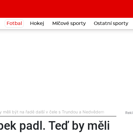
Fotbal
Hokej
Míčové sporty
Ostatní sporty
měli být na řadě další v čele s Trundou a Nedvědem
k padl. Teď by měli