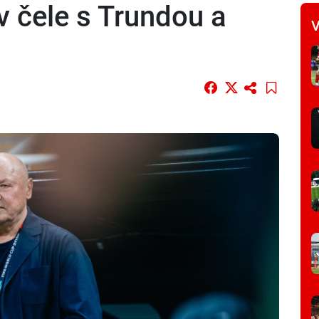
 v čele s Trundou a
V