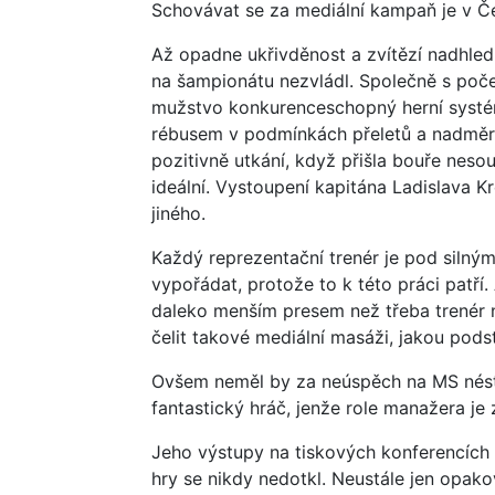
Schovávat se za mediální kampaň je v Čes
Až opadne ukřivděnost a zvítězí nadhled
na šampionátu nezvládl. Společně s poče
mužstvo konkurenceschopný herní systém
rébusem v podmínkách přeletů a nadměrn
pozitivně utkání, když přišla bouře nesou
ideální. Vystoupení kapitána Ladislava 
jiného.
Každý reprezentační trenér je pod silným
vypořádat, protože to k této práci patří
daleko menším presem než třeba trenér
čelit takové mediální masáži, jakou podst
Ovšem neměl by za neúspěch na MS nést
fantastický hráč, jenže role manažera je 
Jeho výstupy na tiskových konferencích
hry se nikdy nedotkl. Neustále jen opakov