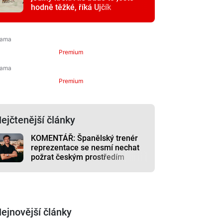
hodně těžké, říká Ujčík
Premium
Premium
ejčtenější články
KOMENTÁŘ: Španělský trenér
reprezentace se nesmí nechat
požrat českým prostředím
ejnovější články