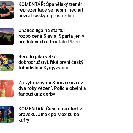
KOMENTÁŘ: Španělský trenér
reprezentace se nesmí nechat
požrat českým prostředím
Chance liga na startu:
rozpolcená Slavia, Sparta jen v
představách a troufalá Plzeň
Beru to jako velké
dobrodružství, říká první český
fotbalista v Kyrgyzstánu
Za vyhrožování Surovčíkovi až
dva roky vězení. Policie obvinila
fanouška z derby
KOMENTÁŘ: Češi musí utéct z
pravěku. Jinak po Mexiku balí
kufry