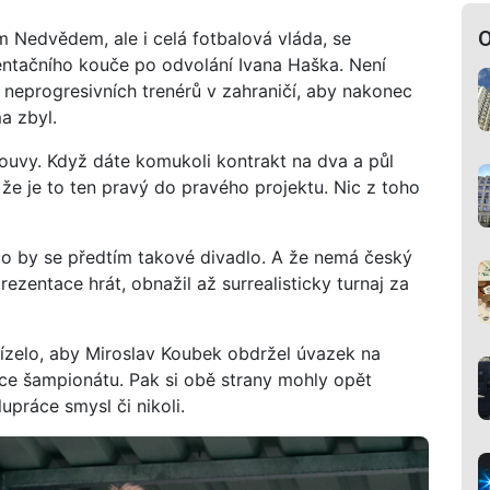
O
 Nedvědem, ale i celá fotbalová vláda, se
entačního kouče po odvolání Ivana Haška. Není
 neprogresivních trenérů v zahraničí, aby nakonec
a zbyl.
ouvy. Když dáte komukoli kontrakt na dva a půl
, že je to ten pravý do pravého projektu. Nic z toho
alo by se předtím takové divadlo. A že nemá český
rezentace hrát, obnažil až surrealisticky turnaj za
ízelo, aby Miroslav Koubek obdržel úvazek na
nce šampionátu. Pak si obě strany mohly opět
práce smysl či nikoli.