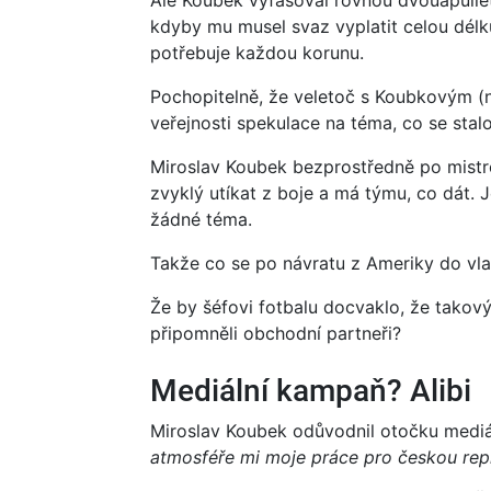
kdyby mu musel svaz vyplatit celou délk
potřebuje každou korunu.
Pochopitelně, že veletoč s Koubkovým (n
veřejnosti spekulace na téma, co se stalo
Miroslav Koubek bezprostředně po mistro
zvyklý utíkat z boje a má týmu, co dát. 
žádné téma.
Takže co se po návratu z Ameriky do vlas
Že by šéfovi fotbalu docvaklo, že takov
připomněli obchodní partneři?
Mediální kampaň? Alibi
Miroslav Koubek odůvodnil otočku mediá
atmosféře mi moje práce pro českou repr