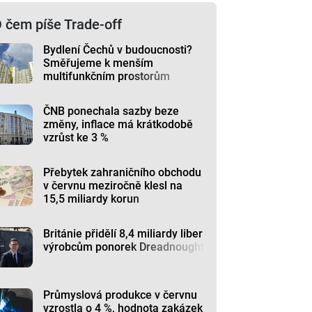
 čem píše Trade-off
Bydlení Čechů v budoucnosti?
Směřujeme k menším
multifunkčním prostorům
ČNB ponechala sazby beze
změny, inflace má krátkodobě
vzrůst ke 3 %
Přebytek zahraničního obchodu
v červnu meziročně klesl na
15,5 miliardy korun
Británie přidělí 8,4 miliardy liber
výrobcům ponorek Dreadnought
Průmyslová produkce v červnu
vzrostla o 4 %, hodnota zakázek