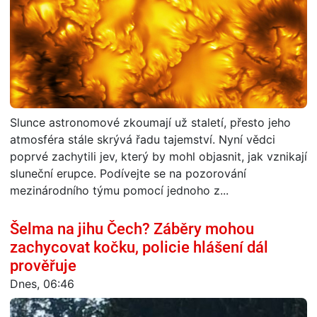
Slunce astronomové zkoumají už staletí, přesto jeho
atmosféra stále skrývá řadu tajemství. Nyní vědci
poprvé zachytili jev, který by mohl objasnit, jak vznikají
sluneční erupce. Podívejte se na pozorování
mezinárodního týmu pomocí jednoho z...
Šelma na jihu Čech? Záběry mohou
zachycovat kočku, policie hlášení dál
prověřuje
Dnes, 06:46