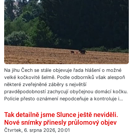
Na jihu Čech se stále objevuje řada hlášení o možné
velké kočkovité šelmě. Podle odborníků však alespoň
některé zveřejněné záběry s největší
pravděpodobností zachycují obyčejnou domácí kočku.
Policie přesto oznámení nepodceňuje a kontroluje i...
Tak detailně jsme Slunce ještě neviděli.
Nové snímky přinesly průlomový objev
Čtvrtek, 6. srpna 2026, 20:01