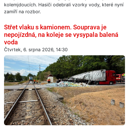
kolemjdoucích. Hasiči odebrali vzorky vody, které nyní
zamíří na rozbor.
Střet vlaku s kamionem. Souprava je
nepojízdná, na koleje se vysypala balená
voda
Čtvrtek, 6. srpna 2026, 14:30