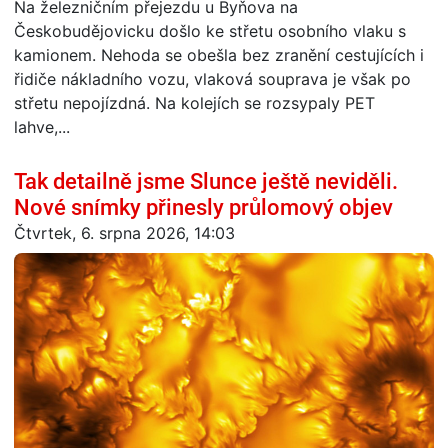
Na železničním přejezdu u Byňova na
Českobudějovicku došlo ke střetu osobního vlaku s
kamionem. Nehoda se obešla bez zranění cestujících i
řidiče nákladního vozu, vlaková souprava je však po
střetu nepojízdná. Na kolejích se rozsypaly PET
lahve,...
Tak detailně jsme Slunce ještě neviděli.
Nové snímky přinesly průlomový objev
Čtvrtek, 6. srpna 2026, 14:03