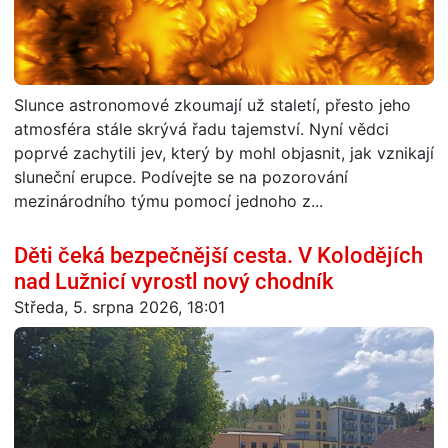
Slunce astronomové zkoumají už staletí, přesto jeho
atmosféra stále skrývá řadu tajemství. Nyní vědci
poprvé zachytili jev, který by mohl objasnit, jak vznikají
sluneční erupce. Podívejte se na pozorování
mezinárodního týmu pomocí jednoho z...
Děti čeká bezpečnější cesta. V Kolodějích
nad Lužnicí vyrostl nový chodník
Středa, 5. srpna 2026, 18:01