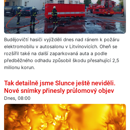
Budějovičtí hasiči vyjížděli dnes nad ránem k požáru
elektromobilu v autosalonu v Litvínovicích. Oheň se
rozšířil také na další zaparkovaná auta a podle
předběžného odhadu způsobil škodu přesahující 2,5
milionu korun.
Tak detailně jsme Slunce ještě neviděli.
Nové snímky přinesly průlomový objev
Dnes, 08:00