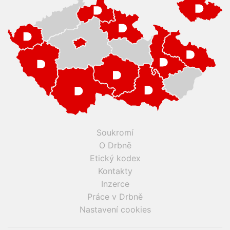
Soukromí
O Drbně
Etický kodex
Kontakty
Inzerce
Práce v Drbně
Nastavení cookies