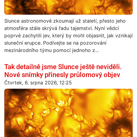
Slunce astronomové zkoumají už staletí, přesto jeho
atmosféra stále skrývá řadu tajemství. Nyní vědci
poprvé zachytili jev, který by mohl objasnit, jak vznikají
sluneční erupce. Podívejte se na pozorování
mezinárodního týmu pomocí jednoho z...
Tak detailně jsme Slunce ještě neviděli.
Nové snímky přinesly průlomový objev
Čtvrtek, 6. srpna 2026, 12:25